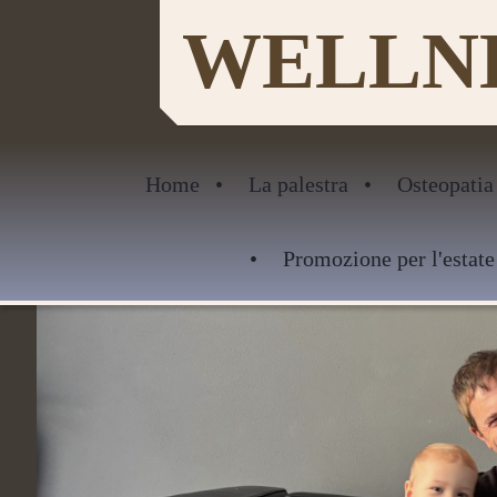
WELLNE
Home
La palestra
Osteopatia
Promozione per l'estate