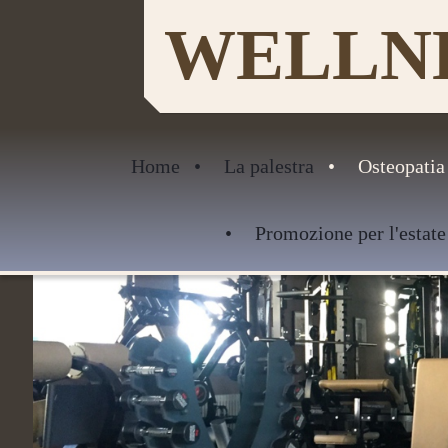
WELLNE
Home
La palestra
Osteopatia
Promozione per l'estate