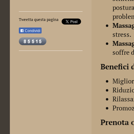
postural
problem
Tweetta questa pagina
Massag
Condividi
stress.
Massag
soffre 
Benefici 
Miglior
Riduzio
Rilassa
Promozi
Prenota 